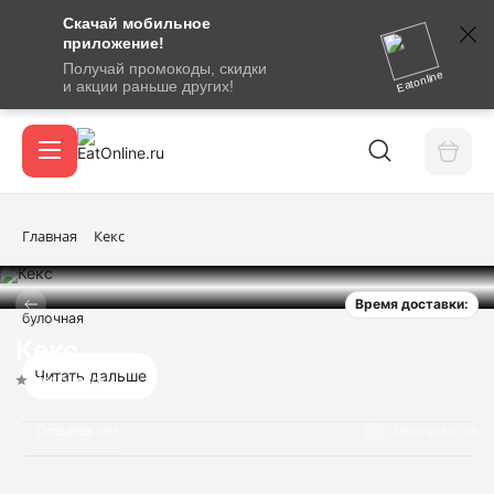
Скачай мобильное
номер
приложение!
SMS-
Получай промокоды, скидки
сообщение
Eatonline
и акции раньше других!
с
Акции
кодом
подтверждения
О сервисе
Главная
Кекс
Время доставки:
Откры
булочная
Вход / регистрация
Кекс
Читать дальше
Нет оценок
Отзывов нет
Информация