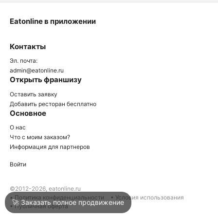
Eatonline в приложении
О
Контакты
О
Эл. почта:
admin@eatonline.ru
Открыть франшизу
Оставить заявку
Добавить ресторан бесплатно
Основное
Войти
О нас
Что с моим заказом?
Информация для партнеров
Город
Нижний Тагил
Войти
Написать в техподдержку
©2012-2026, eatonline.ru
• Политика конфиденциальности
• Условия использования
🚀 Заказать полное продвижение
• Публичная оферта